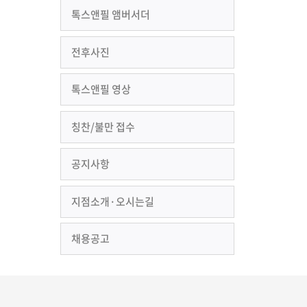
톡스앤필 앰버서더
전후사진
톡스앤필 영상
칭찬/불만 접수
공지사항
지점소개·오시는길
채용공고