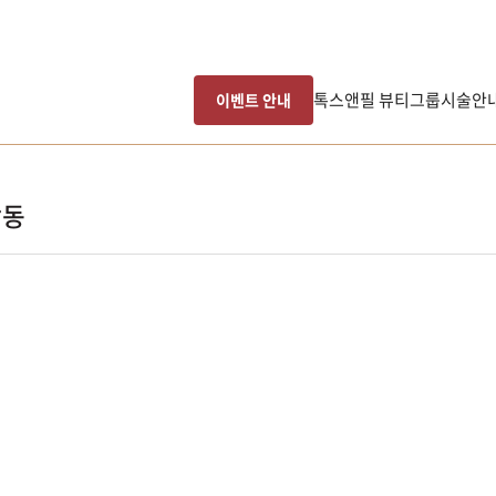
톡스앤필 뷰티그룹
시술안
이벤트 안내
활동