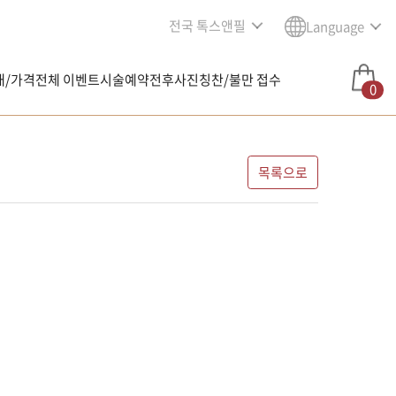
전국 톡스앤필
Language
내/가격
전체 이벤트
시술예약
전후사진
칭찬/불만 접수
0
목록으로