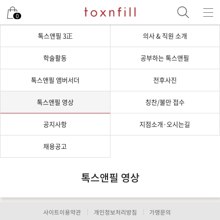
0
톡스앤필 3正
의사 & 직원 소개
학술활동
공부하는 톡스앤필
톡스앤필 앰버서더
전후사진
톡스앤필 영상
칭찬/불만 접수
공지사항
지점소개·오시는길
채용공고
톡스앤필 영상
사이트이용약관
개인정보처리방침
가맹문의