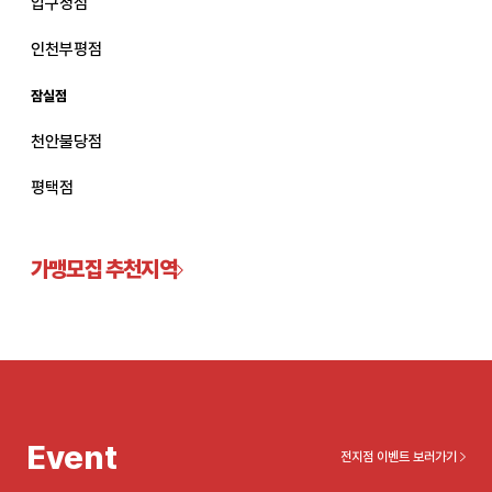
압구정점
관악서울대입구점
인천부평점
잠실점
광주상무점
천안불당점
광주첨단점
평택점
구리점
노원점
가맹모집 추천지역
명동점
목동점
미아사거리점
Event
전지점 이벤트 보러가기
부산서면점