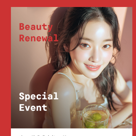
부천점
분당점
삼성점
세종점
송파점
수원인계점
신논현점
안양점
압구정점