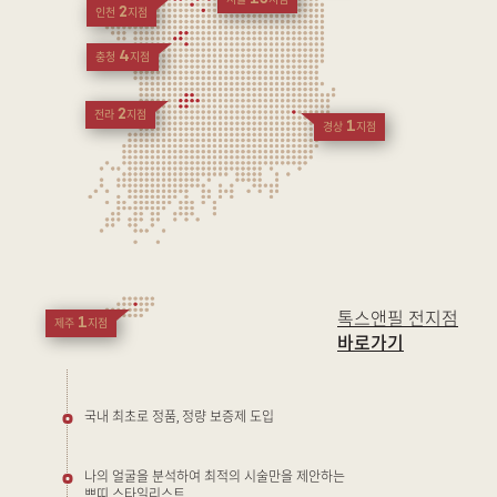
서울
지점
2
인천
지점
4
충청
지점
2
전라
지점
1
경상
지점
톡스앤필 전지점
1
제주
지점
바로가기
국내 최초로 정품, 정량 보증제 도입
나의 얼굴을 분석하여 최적의 시술만을 제안하는
쁘띠 스타일리스트