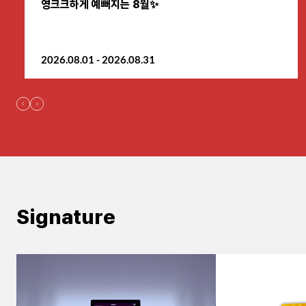
영크크하게 예뻐지는 8월✨
원주점
2026.08.01 - 2026.08.31
이천점
인천부평점
인천송도점
일산주엽점
잠실점
Signature
전주점
제주점
천안불당점