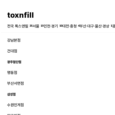
toxnfill
전국 톡스앤필
35
서울
15
인천·경기
10
대전·충청
4
부산·대구·울산·경상
1
강남본점
건대점
광주첨단점
명동점
강남본점
남자
부산서면점
강동천호점
여자
삼성점
강서점
수원인계점
건대점