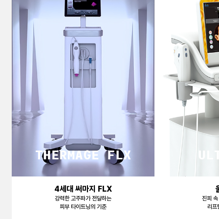
천안신부점
청주점
평택점
홍대점
4세대 써마지 FLX
강력한 고주파가 전달하는
진피 속
피부 타이트닝의 기준
리프