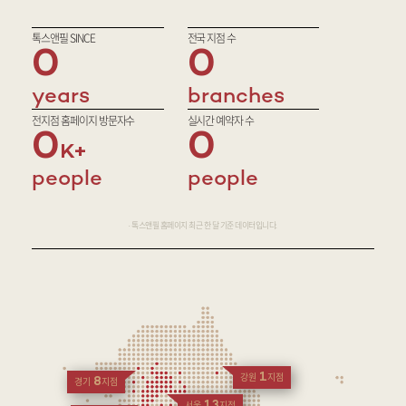
톡스앤필 SINCE
전국 지점 수
0
0
years
branches
전지점 홈페이지 방문자수
실시간 예약자 수
0
0
people
people
· 톡스앤필 홈페이지 최근 한 달 기준 데이터입니다.
1
강원
지점
8
경기
지점
13