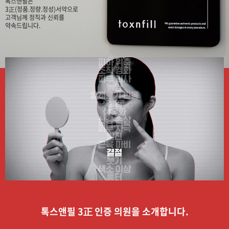
톡스앤필은
3正(정품.정량.정성)서약으로
고객님께 정직과 신뢰를
약속드립니다.
톡스앤필 3正 인증 의원을 소개합니다.