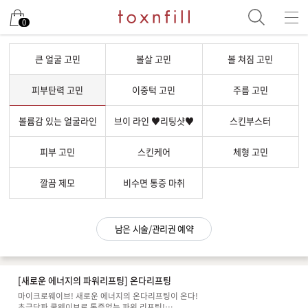
남은 시술/관리권 예약
0
남은 시술/관리권 종류 선택
큰 얼굴 고민
볼살 고민
볼 쳐짐 고민
리프팅
피부탄력 고민
이중턱 고민
주름 고민
색소
볼륨감 있는 얼굴라인
브이 라인 ♥리팅샷♥
스킨부스터
제모
여드름/모공
피부 고민
스킨케어
체형 고민
스킨부스터
깔끔 제모
비수면 통증 마취
스킨케어
체형
남은 시술/관리권 예약
항노화수액
기타
[새로운 에너지의 파워리프팅] 온다리프팅
마이크로웨이브! 새로운 에너지의 온다리프팅이 온다!
초극단파 쿨웨이브로 통증없는 파워 리프팅!