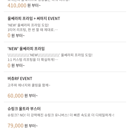
410,000
얼굴과 바디 모든 부위에 최적화된 만능 리프팅!
원 부터~
울쎄라피 프라임 + 써마지 EVENT
'NEW' 울쎄라피 프라임 도입!
1티어 리프팅, 한 번 할 때 제대로.
0
1:1 맞춤 커스텀 울쎄라피 프라임 & 써마지
원 부터~
'NEW' 울쎄라피 프라임
\\\\\\\\\\\\\\\'NEW\\\\\\\\\\\\\\\' 울쎄라피 프라임 도입!
1:1 커스텀 리프팅을 더 확실하게!
0
볼수록 강한 초음파 리프팅
원 부터~
버츄RF EVENT
고주파 에너지와 쿨링을 함께~
60,000
원 부터~
슈링크 울트라 부스터
슈링크? NO! 더 강력해진 슈링크 유니버스! 더 빠른 속도로 더 디테일하게~!
79,000
원 부터~