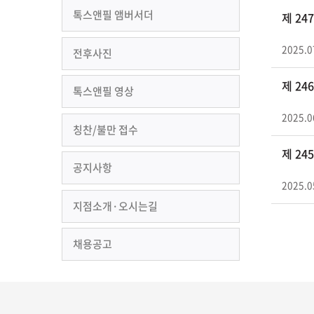
톡스앤필 앰버서더
제 2
2025.0
전후사진
제 2
톡스앤필 영상
2025.0
칭찬/불만 접수
제 2
공지사항
2025.0
지점소개·오시는길
채용공고