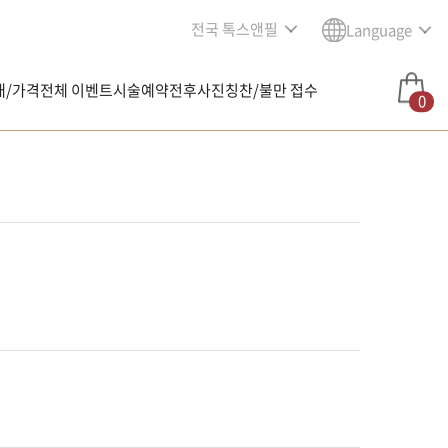
전국 톡스앤필
Language
내/가격
전체 이벤트
시술예약
전후사진
칭찬/불만 접수
0