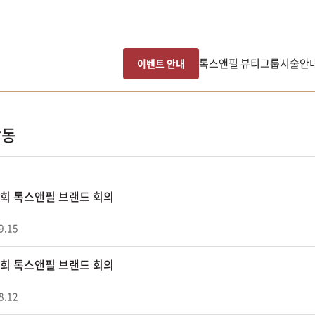
톡스앤필 뷰티그룹
시술안
이벤트 안내
활동
49회 톡스앤필 브랜드 회의
9.15
48회 톡스앤필 브랜드 회의
8.12