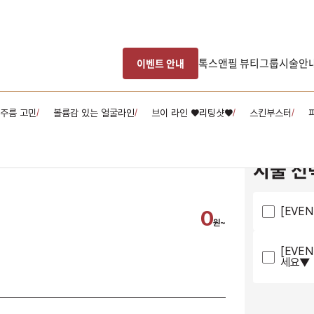
톡스앤필 뷰티그룹
시술안
이벤트 안내
주름 고민
볼륨감 있는 얼굴라인
브이 라인 ♥리팅샷♥
스킨부스터
/
/
/
/
시술 선
[EVE
0
원~
[EVE
세요▼