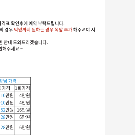
 가격표 확인후에 예약 부탁드립니다.
의 경우
턱밑까지 원하는 경우 목앞 추가
해주셔야 시
면 안내 도와드리겠습니다.
원해주세요 ~
장님 가격
5회가격
1회가격
→
10
만원
4만원
→
10
만원
4만원
→
52
만원
16만원
→
28
만원
6만원
→
28
만원
6만원