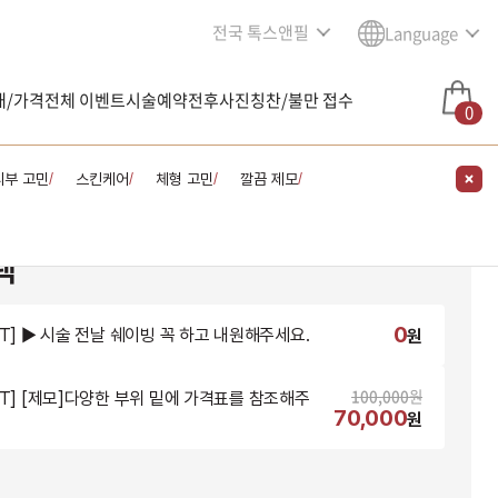
전국 톡스앤필
Language
내/가격
전체 이벤트
시술예약
전후사진
칭찬/불만 접수
0
피부 고민
스킨케어
체형 고민
깔끔 제모
/
/
/
/
택
0
NT] ▶ 시술 전날 쉐이빙 꼭 하고 내원해주세요.
원
100,000
원
NT] [제모]다양한 부위 밑에 가격표를 참조해주
70,000
원