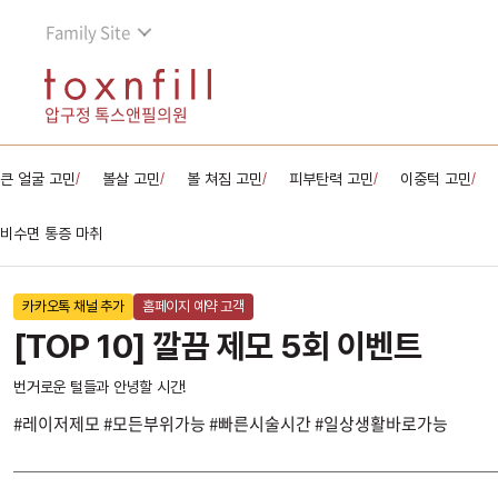
Family Site
압구정 톡스앤필의원
큰 얼굴 고민
볼살 고민
볼 쳐짐 고민
피부탄력 고민
이중턱 고민
/
/
/
/
/
비수면 통증 마취
카카오톡 채널 추가
홈페이지 예약 고객
[TOP 10] 깔끔 제모 5회 이벤트
번거로운 털들과 안녕할 시간!
#레이저제모 #모든부위가능 #빠른시술시간 #일상생활바로가능