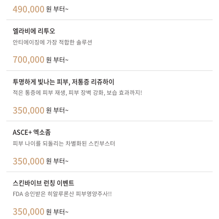
490,000
원 부터~
엘라비에 리투오
안티에이징에 가장 적합한 솔루션
700,000
원 부터~
투명하게 빛나는 피부, 저통증 리쥬하이
적은 통증에 피부 재생, 피부 장벽 강화, 보습 효과까지!
350,000
원 부터~
ASCE+ 엑소좀
피부 나이를 되돌리는 차별화된 스킨부스터
350,000
원 부터~
스킨바이브 런칭 이벤트
FDA 승인받은 히알루론산 피부영양주사!!
350,000
원 부터~