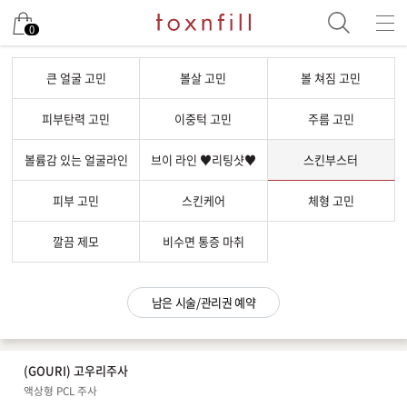
남은 시술/관리권 예약
0
남은 시술/관리권 종류 선택
큰 얼굴 고민
볼살 고민
볼 쳐짐 고민
리프팅
피부탄력 고민
이중턱 고민
주름 고민
색소
볼륨감 있는 얼굴라인
브이 라인 ♥리팅샷♥
스킨부스터
제모
여드름/모공
피부 고민
스킨케어
체형 고민
스킨부스터
깔끔 제모
비수면 통증 마취
스킨케어
체형
남은 시술/관리권 예약
항노화수액
기타
(GOURI) 고우리주사
액상형 PCL 주사